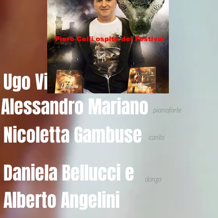
Ugo Viola
flauto traverso
Alessandro Mariano
pianoforte
Nicoletta Gambuse
canto
Daniela Bellucci e
danza
Alberto Angelini