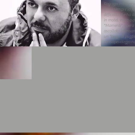
Ragazzo introverso
trova sempre la for
difficoltà che ha do
in motel. Inizia a 
"Momenti", opera s
ascoltata intensa
un "pezzo di puzzl
consapevolezza n