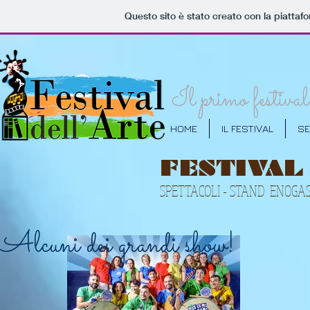
Questo sito è stato creato con la piatta
Il primo festival 
HOME
IL FESTIVAL
SE
FESTIVAL
SPETTACOLI - STAND ENOGAST
Alcuni dei grandi show!