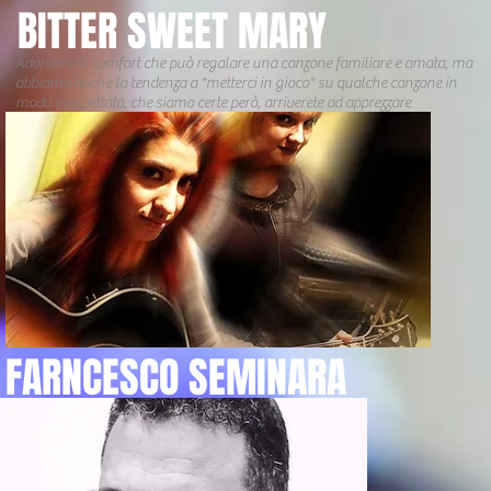
BITTER SWEET MARY
Adoriamo il comfort che può regalare una canzone familiare e amata, ma
abbiamo anche la tendenza a "metterci in gioco" su qualche canzone in
modo inaspettato, che siamo certe però, arriverete ad apprezzare
FARNCESCO SEMINARA